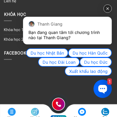
Liên hệ
KHÓA HỌC
Thanh Giang
Khóa học 1
Bạn đang quan tâm tới chương trình 
nào tại Thanh Giang? 
Khóa học 2
Du học Nhật Bản
Du học Hàn Quốc
FACEBOOK
Du học Đài Loan
Du học Đức
Xuất khẩu lao động
1