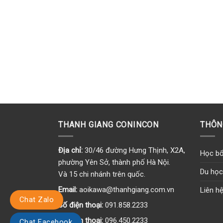
THANH GIANG CONINCON
THÔN
Địa chỉ:
30/46 đường Hưng Thịnh, X2A,
Học bổ
phường Yên Sở, thành phố Hà Nội.
Du học
Và 15 chi nhánh trên quốc.
Email:
aoikawa@thanhgiang.com.vn
Liên h
Chat Zalo
Số điện thoại:
091.858.2233
Số điện thoại:
096.450.2233
Chat Facebook