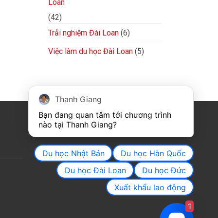
Loan
(42)
Trải nghiệm Đài Loan
(6)
Việc làm du học Đài Loan
(5)
Thanh Giang
Bạn đang quan tâm tới chương trình 
FACEBOOK
nào tại Thanh Giang? 
Du học Nhật Bản
Du học Hàn Quốc
Du học Đài Loan
Du học Đức
Xuất khẩu lao động
1