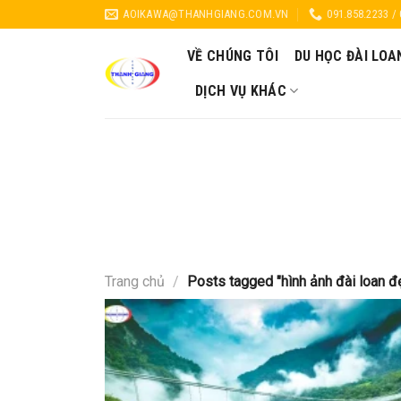
Skip
AOIKAWA@THANHGIANG.COM.VN
091.858.2233 /
to
content
VỀ CHÚNG TÔI
DU HỌC ĐÀI LOA
DỊCH VỤ KHÁC
Trang chủ
/
Posts tagged "hình ảnh đài loan đ