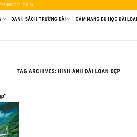
 096.450.2233 (ZALO)
N
DANH SÁCH TRƯỜNG ĐÀI
CẨM NANG DU HỌC ĐÀI LOA
TAG ARCHIVES:
HÌNH ẢNH ĐÀI LOAN ĐẸP
ẹp"