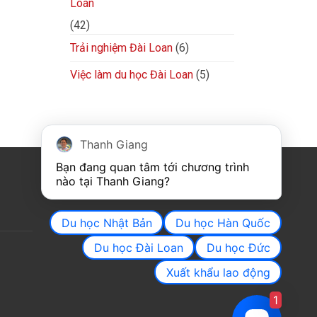
Loan
(42)
Trải nghiệm Đài Loan
(6)
Việc làm du học Đài Loan
(5)
Thanh Giang
Bạn đang quan tâm tới chương trình 
FACEBOOK
nào tại Thanh Giang? 
Du học Nhật Bản
Du học Hàn Quốc
Du học Đài Loan
Du học Đức
Xuất khẩu lao động
1