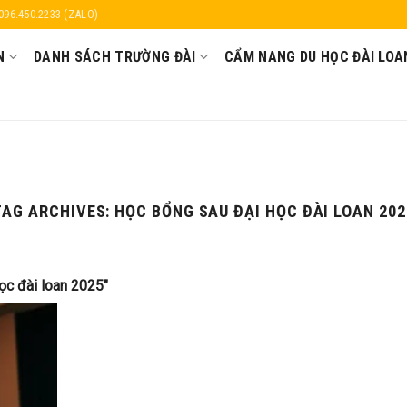
 096.450.2233 (ZALO)
N
DANH SÁCH TRƯỜNG ĐÀI
CẨM NANG DU HỌC ĐÀI LOA
TAG ARCHIVES:
HỌC BỔNG SAU ĐẠI HỌC ĐÀI LOAN 202
ọc đài loan 2025"