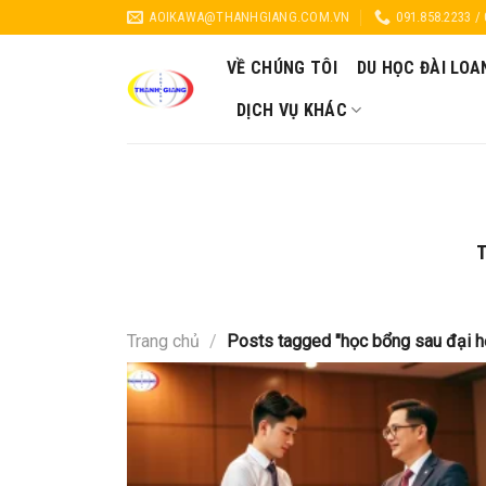
Skip
AOIKAWA@THANHGIANG.COM.VN
091.858.2233 /
to
content
VỀ CHÚNG TÔI
DU HỌC ĐÀI LOA
DỊCH VỤ KHÁC
Trang chủ
/
Posts tagged "học bổng sau đại h