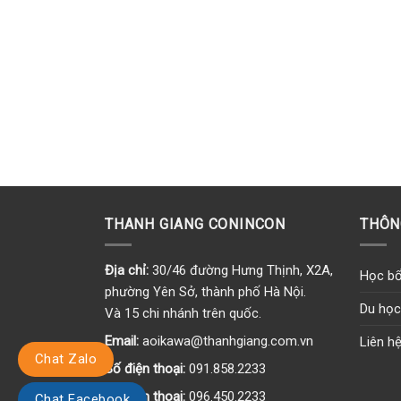
THANH GIANG CONINCON
THÔN
Địa chỉ:
30/46 đường Hưng Thịnh, X2A,
Học bổ
phường Yên Sở, thành phố Hà Nội.
Du học
Và 15 chi nhánh trên quốc.
Email:
aoikawa@thanhgiang.com.vn
Liên h
Chat Zalo
Số điện thoại:
091.858.2233
Số điện thoại:
096.450.2233
Chat Facebook