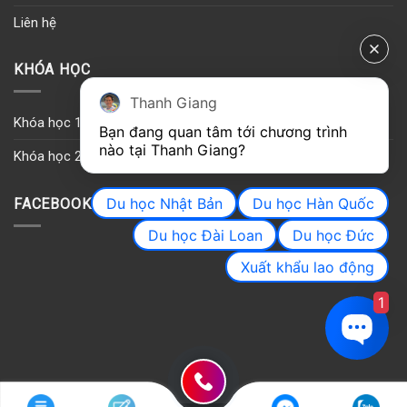
Liên hệ
KHÓA HỌC
Thanh Giang
Khóa học 1
Bạn đang quan tâm tới chương trình 
nào tại Thanh Giang? 
Khóa học 2
Du học Nhật Bản
Du học Hàn Quốc
FACEBOOK
Du học Đài Loan
Du học Đức
Xuất khẩu lao động
1