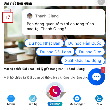
Bài viết liên quan
Thanh Giang
17
Bạn đang quan tâm tới chương trình 
nào tại Thanh Giang? 
Du học Nhật Bản
Du học Hàn Quốc
Du học Đài Loan
Du học Đức
Xuất khẩu lao động
Mất hộ chiếu Đài Loan: Xử lý gấp trong 24h – Thanh Giang
1
Mất hộ chiếu tại Đài Loan có thể gây ra không ít lo lắng cho [...]
05
Gọi ngay
Menu
liên hệ
Messenger
Zalo