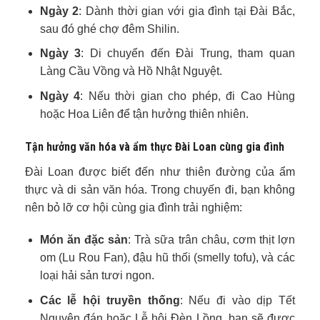
Ngày 2
: Dành thời gian với gia đình tại Đài Bắc,
sau đó ghé chợ đêm Shilin.
Ngày 3
: Di chuyển đến Đài Trung, tham quan
Làng Cầu Vồng và Hồ Nhật Nguyệt.
Ngày 4
: Nếu thời gian cho phép, đi Cao Hùng
hoặc Hoa Liên để tận hưởng thiên nhiên.
Tận hưởng văn hóa và ẩm thực Đài Loan cùng gia đình
Đài Loan được biết đến như thiên đường của ẩm
thực và di sản văn hóa. Trong chuyến đi, bạn không
nên bỏ lỡ cơ hội cùng gia đình trải nghiệm:
Món ăn đặc sản
: Trà sữa trân châu, cơm thịt lợn
om (Lu Rou Fan), đậu hũ thối (smelly tofu), và các
loại hải sản tươi ngon.
Các lễ hội truyền thống
: Nếu đi vào dịp Tết
Nguyên đán hoặc Lễ hội Đèn Lồng, bạn sẽ được