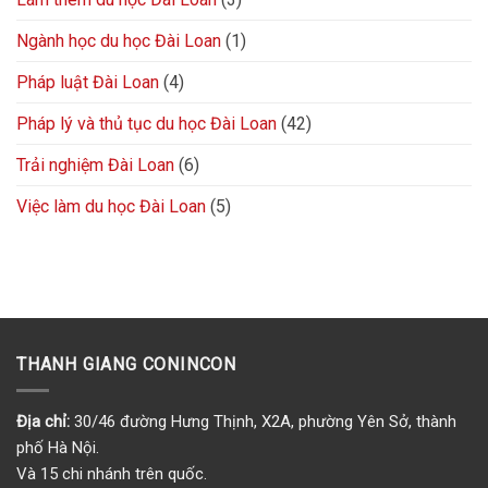
Ngành học du học Đài Loan
(1)
Pháp luật Đài Loan
(4)
Pháp lý và thủ tục du học Đài Loan
(42)
Trải nghiệm Đài Loan
(6)
Việc làm du học Đài Loan
(5)
THANH GIANG CONINCON
Địa chỉ:
30/46 đường Hưng Thịnh, X2A, phường Yên Sở, thành
phố Hà Nội.
Và 15 chi nhánh trên quốc.