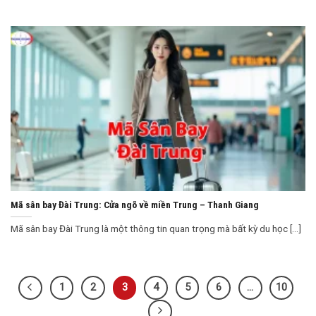
Mã sân bay Đài Trung: Cửa ngõ về miền Trung – Thanh Giang
Mã sân bay Đài Trung là một thông tin quan trọng mà bất kỳ du học [...]
1
2
3
4
5
6
…
10