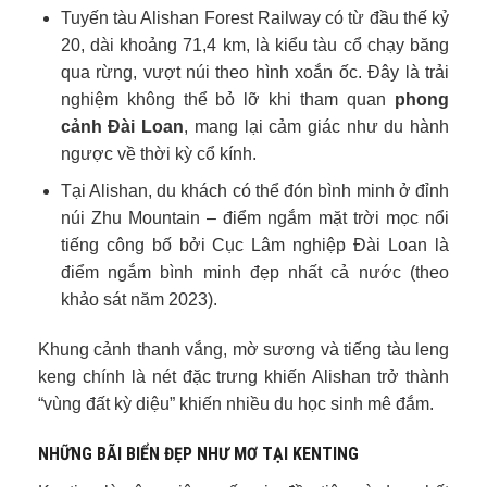
Tuyến tàu Alishan Forest Railway có từ đầu thế kỷ
20, dài khoảng 71,4 km, là kiểu tàu cổ chạy băng
qua rừng, vượt núi theo hình xoắn ốc. Đây là trải
nghiệm không thể bỏ lỡ khi tham quan
phong
cảnh Đài Loan
, mang lại cảm giác như du hành
ngược về thời kỳ cổ kính.
Tại Alishan, du khách có thể đón bình minh ở đỉnh
núi Zhu Mountain – điểm ngắm mặt trời mọc nổi
tiếng công bố bởi Cục Lâm nghiệp Đài Loan là
điểm ngắm bình minh đẹp nhất cả nước (theo
khảo sát năm 2023).
Khung cảnh thanh vắng, mờ sương và tiếng tàu leng
keng chính là nét đặc trưng khiến Alishan trở thành
“vùng đất kỳ diệu” khiến nhiều du học sinh mê đắm.
NHỮNG BÃI BIỂN ĐẸP NHƯ MƠ TẠI KENTING