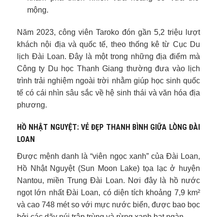
mộng.
Năm 2023, công viên Taroko đón gần 5,2 triệu lượt
khách nội địa và quốc tế, theo thống kê từ Cục Du
lịch Đài Loan. Đây là một trong những địa điểm mà
Công ty Du học Thanh Giang thường đưa vào lịch
trình trải nghiệm ngoài trời nhằm giúp học sinh quốc
tế có cái nhìn sâu sắc về hệ sinh thái và văn hóa địa
phương.
HỒ NHẬT NGUYỆT: VẺ ĐẸP THANH BÌNH GIỮA LÒNG ĐÀI
LOAN
Được mệnh danh là “viên ngọc xanh” của Đài Loan,
Hồ Nhật Nguyệt (Sun Moon Lake) tọa lạc ở huyện
Nantou, miền Trung Đài Loan. Nơi đây là hồ nước
ngọt lớn nhất Đài Loan, có diện tích khoảng 7,9 km²
và cao 748 mét so với mực nước biển, được bao bọc
bởi các dãy núi trập trùng và rừng xanh bạt ngàn.