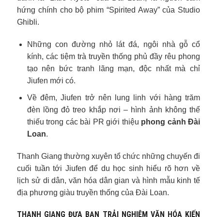
hứng chính cho bộ phim “Spirited Away” của Studio
Ghibli.
Những con đường nhỏ lát đá, ngôi nhà gỗ cổ
kính, các tiệm trà truyền thống phủ đầy rêu phong
tạo nên bức tranh lãng mạn, độc nhất mà chỉ
Jiufen mới có.
Về đêm, Jiufen trở nên lung linh với hàng trăm
đèn lồng đỏ treo khắp nơi – hình ảnh không thể
thiếu trong các bài PR giới thiệu
phong cảnh Đài
Loan
.
Thanh Giang thường xuyên tổ chức những chuyến đi
cuối tuần tới Jiufen để du học sinh hiểu rõ hơn về
lịch sử di dân, văn hóa dân gian và hình mẫu kinh tế
địa phương giàu truyền thống của Đài Loan.
THANH GIANG ĐƯA BẠN TRẢI NGHIỆM VĂN HÓA KIẾN