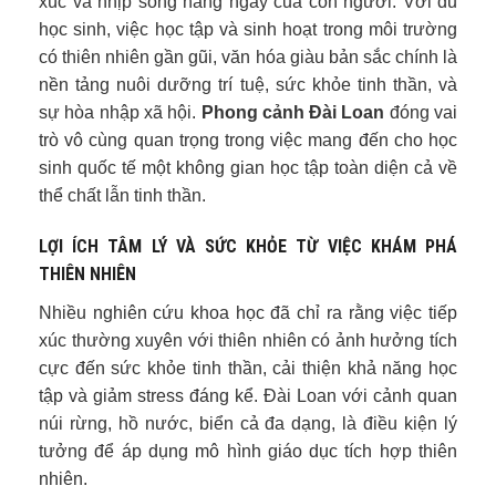
xúc và nhịp sống hằng ngày của con người. Với du
học sinh, việc học tập và sinh hoạt trong môi trường
có thiên nhiên gần gũi, văn hóa giàu bản sắc chính là
nền tảng nuôi dưỡng trí tuệ, sức khỏe tinh thần, và
sự hòa nhập xã hội.
Phong cảnh Đài Loan
đóng vai
trò vô cùng quan trọng trong việc mang đến cho học
sinh quốc tế một không gian học tập toàn diện cả về
thể chất lẫn tinh thần.
LỢI ÍCH TÂM LÝ VÀ SỨC KHỎE TỪ VIỆC KHÁM PHÁ
THIÊN NHIÊN
Nhiều nghiên cứu khoa học đã chỉ ra rằng việc tiếp
xúc thường xuyên với thiên nhiên có ảnh hưởng tích
cực đến sức khỏe tinh thần, cải thiện khả năng học
tập và giảm stress đáng kể. Đài Loan với cảnh quan
núi rừng, hồ nước, biển cả đa dạng, là điều kiện lý
tưởng để áp dụng mô hình giáo dục tích hợp thiên
nhiên.