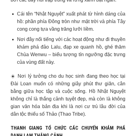
Cái tên “Nhật Nguyệt” xuất phát từ hình dáng của
hồ: phần phía Đông tròn như mặt trời và phía Tây
cong cong tựa vầng trăng lưỡi liềm.
Nơi đây nổi tiếng với các hoạt động như đi thuyền
khám phá đảo Lalu, đạp xe quanh hồ, ghé thăm
Chùa Wenwu – biểu tượng tín ngưỡng đặc trưng
của vùng đất này.
☀️ Nơi lý tưởng cho du học sinh đang theo học tại
Đài Loan muốn có những giây phút thư giãn, cân
bằng giữa học tập và cuộc sống. Hồ Nhật Nguyệt
không chỉ là thắng cảnh tuyệt đẹp, mà còn là không
gian văn hóa bản địa khi là nơi cư trú lâu đời của
dân tộc thiểu số Thảo (Thao Tribe).
THANH GIANG TỔ CHỨC CÁC CHUYẾN KHÁM PHÁ
DANH LAM THẮNG CẢNH