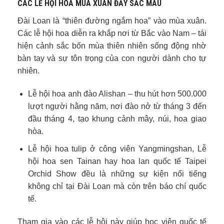
CÁC LỄ HỘI HOA MÙA XUÂN ĐẦY SẮC MÀU
Đài Loan là “thiên đường ngắm hoa” vào mùa xuân.
Các lễ hội hoa diễn ra khắp nơi từ Bắc vào Nam – tái
hiện cảnh sắc bốn mùa thiên nhiên sống động nhờ
bàn tay và sự tôn trọng của con người dành cho tự
nhiên.
Lễ hội hoa anh đào Alishan – thu hút hơn 500.000
lượt người hằng năm, nơi đào nở từ tháng 3 đến
đầu tháng 4, tạo khung cảnh mây, núi, hoa giao
hòa.
Lễ hội hoa tulip ở công viên Yangmingshan, Lễ
hội hoa sen Tainan hay hoa lan quốc tế Taipei
Orchid Show đều là những sự kiện nổi tiếng
không chỉ tại Đài Loan mà còn trên báo chí quốc
tế.
Tham gia vào các lễ hội này giúp học viên quốc tế