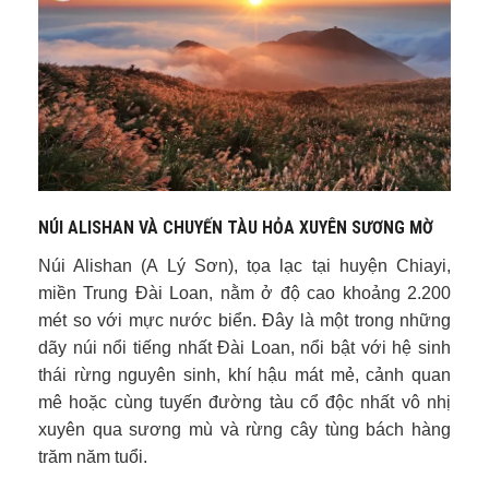
NÚI ALISHAN VÀ CHUYẾN TÀU HỎA XUYÊN SƯƠNG MỜ
Núi Alishan (A Lý Sơn), tọa lạc tại huyện Chiayi,
miền Trung Đài Loan, nằm ở độ cao khoảng 2.200
mét so với mực nước biển. Đây là một trong những
dãy núi nổi tiếng nhất Đài Loan, nổi bật với hệ sinh
thái rừng nguyên sinh, khí hậu mát mẻ, cảnh quan
mê hoặc cùng tuyến đường tàu cổ độc nhất vô nhị
xuyên qua sương mù và rừng cây tùng bách hàng
trăm năm tuổi.