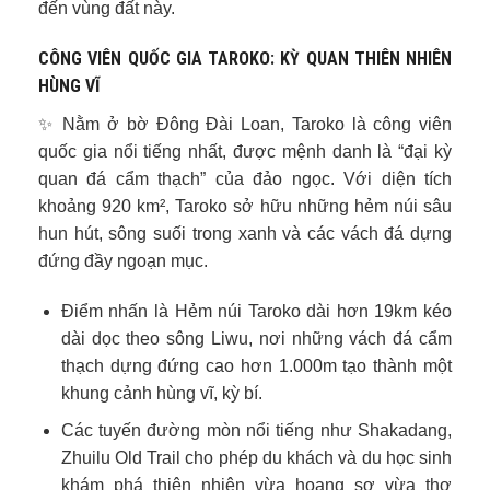
đến vùng đất này.
CÔNG VIÊN QUỐC GIA TAROKO: KỲ QUAN THIÊN NHIÊN
HÙNG VĨ
✨ Nằm ở bờ Đông Đài Loan, Taroko là công viên
quốc gia nổi tiếng nhất, được mệnh danh là “đại kỳ
quan đá cẩm thạch” của đảo ngọc. Với diện tích
khoảng 920 km², Taroko sở hữu những hẻm núi sâu
hun hút, sông suối trong xanh và các vách đá dựng
đứng đầy ngoạn mục.
Điểm nhấn là Hẻm núi Taroko dài hơn 19km kéo
dài dọc theo sông Liwu, nơi những vách đá cẩm
thạch dựng đứng cao hơn 1.000m tạo thành một
khung cảnh hùng vĩ, kỳ bí.
Các tuyến đường mòn nổi tiếng như Shakadang,
Zhuilu Old Trail cho phép du khách và du học sinh
khám phá thiên nhiên vừa hoang sơ vừa thơ