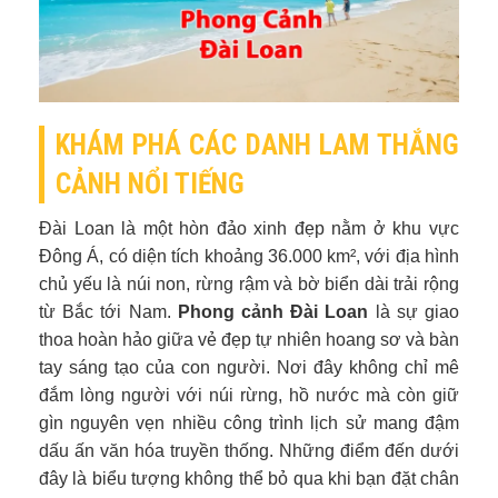
KHÁM PHÁ CÁC DANH LAM THẮNG
CẢNH NỔI TIẾNG
Đài Loan là một hòn đảo xinh đẹp nằm ở khu vực
Đông Á, có diện tích khoảng 36.000 km², với địa hình
chủ yếu là núi non, rừng rậm và bờ biển dài trải rộng
từ Bắc tới Nam.
Phong cảnh Đài Loan
là sự giao
thoa hoàn hảo giữa vẻ đẹp tự nhiên hoang sơ và bàn
tay sáng tạo của con người. Nơi đây không chỉ mê
đắm lòng người với núi rừng, hồ nước mà còn giữ
gìn nguyên vẹn nhiều công trình lịch sử mang đậm
dấu ấn văn hóa truyền thống. Những điểm đến dưới
đây là biểu tượng không thể bỏ qua khi bạn đặt chân