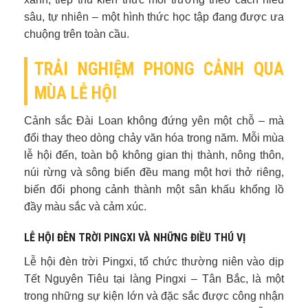
sâu, tự nhiên – một hình thức học tập đang được ưa
chuộng trên toàn cầu.
TRẢI NGHIỆM PHONG CẢNH QUA
MÙA LỄ HỘI
Cảnh sắc Đài Loan không đứng yên một chỗ – mà
đổi thay theo dòng chảy văn hóa trong năm. Mỗi mùa
lễ hội đến, toàn bộ không gian thị thành, nông thôn,
núi rừng và sông biển đều mang một hơi thở riêng,
biến đổi phong cảnh thành một sân khấu khổng lồ
đầy màu sắc và cảm xúc.
LỄ HỘI ĐÈN TRỜI PINGXI VÀ NHỮNG ĐIỀU THÚ VỊ
Lễ hội đèn trời Pingxi, tổ chức thường niên vào dịp
Tết Nguyên Tiêu tại làng Pingxi – Tân Bắc, là một
trong những sự kiện lớn và đặc sắc được công nhận