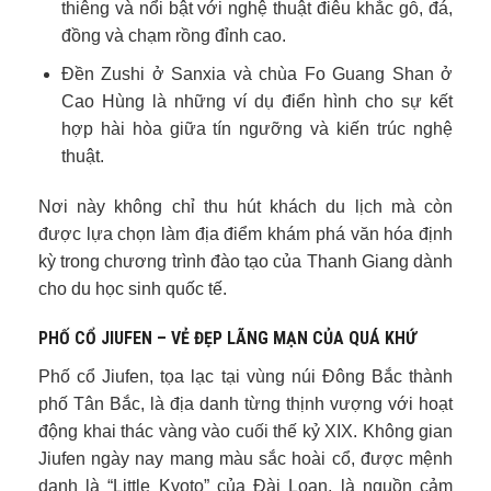
thiêng và nổi bật với nghệ thuật điêu khắc gỗ, đá,
đồng và chạm rồng đỉnh cao.
Đền Zushi ở Sanxia và chùa Fo Guang Shan ở
Cao Hùng là những ví dụ điển hình cho sự kết
hợp hài hòa giữa tín ngưỡng và kiến trúc nghệ
thuật.
Nơi này không chỉ thu hút khách du lịch mà còn
được lựa chọn làm địa điểm khám phá văn hóa định
kỳ trong chương trình đào tạo của Thanh Giang dành
cho du học sinh quốc tế.
PHỐ CỔ JIUFEN – VẺ ĐẸP LÃNG MẠN CỦA QUÁ KHỨ
Phố cổ Jiufen, tọa lạc tại vùng núi Đông Bắc thành
phố Tân Bắc, là địa danh từng thịnh vượng với hoạt
động khai thác vàng vào cuối thế kỷ XIX. Không gian
Jiufen ngày nay mang màu sắc hoài cổ, được mệnh
danh là “Little Kyoto” của Đài Loan, là nguồn cảm