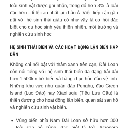
loài sinh vật được ghi nhận, trong đó hơn 8% là loài
đặc hữu – tỉ lệ cao nhất tại châu Á. Việc tiếp cận gần
gũi với hệ sinh thái giàu có như vậy là cơ hội đặc
biệt cho du học sinh yêu thiên nhiên, môi trường và
nghiên cứu sinh học.
HỆ SINH THÁI BIỂN VÀ CÁC HOẠT ĐỘNG LẶN BIỂN HẤP
DẪN
Không chỉ nổi bật với thảm xanh trên cạn, Đài Loan
còn nổi tiếng với hệ sinh thái biển đa dạng trải dài
hơn 1.500km bờ biển và hàng chục hòn đảo vệ tinh.
Những khu vực như quần đảo Penghu, đảo Green
Island (Lục Đảo) hay Xiaoliuqiu (Tiểu Lưu Cầu) là
thiên đường cho hoạt động lặn biển, quan sát san hô
và nghiên cứu sinh vật biển.
Vùng biển phía Nam Đài Loan sở hữu hơn 300
loài san hô cứng, đặc biệt là loài Acropora