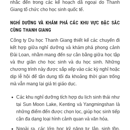
nhắc đến trong các kế hoạch dã ngoại do Thanh
Giang tổ chức cho học sinh quốc tế.
NGHỈ DƯỠNG VÀ KHÁM PHÁ CÁC KHU VỰC ĐẶC SẮC
CÙNG THANH GIANG
Công ty Du học Thanh Giang thiết kế các chuyến đi
kết hợp giữa nghỉ dưỡng và khám phá phong cảnh
Đài Loan, nhằm mang đến sự cân bằng giữa học tập
và thư giãn cho học sinh và du học sinh. Những
chương trình này được sắp xếp vào các kỳ nghỉ hoặc
dịp lễ hội để tận dụng tối đa khoảng thời gian trống
mà vẫn mang lại giá trị giáo dục.
Các khu nghỉ dưỡng tích hợp du lịch sinh thái như
tại Sun Moon Lake, Kenting và Yangmingshan là
những điểm đến được chọn lọc, giúp học sinh tiếp
cận đa dạng loại hình cảnh quan và văn hóa.
Ngoài ra, các lớp học kỹ năng tự lập, sinh tồn,