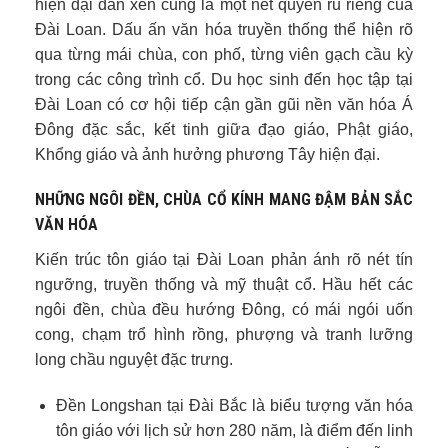
hiện đại đan xen cũng là một nét quyến rũ riêng của
Đài Loan. Dấu ấn văn hóa truyền thống thể hiện rõ
qua từng mái chùa, con phố, từng viên gạch cầu kỳ
trong các công trình cổ. Du học sinh đến học tập tại
Đài Loan có cơ hội tiếp cận gần gũi nền văn hóa Á
Đông đặc sắc, kết tinh giữa đạo giáo, Phật giáo,
Khổng giáo và ảnh hưởng phương Tây hiện đại.
NHỮNG NGÔI ĐỀN, CHÙA CỔ KÍNH MANG ĐẬM BẢN SẮC
VĂN HÓA
Kiến trúc tôn giáo tại Đài Loan phản ánh rõ nét tín
ngưỡng, truyền thống và mỹ thuật cổ. Hầu hết các
ngôi đền, chùa đều hướng Đông, có mái ngói uốn
cong, chạm trổ hình rồng, phượng và tranh lưỡng
long chầu nguyệt đặc trưng.
Đền Longshan tại Đài Bắc là biểu tượng văn hóa
tôn giáo với lịch sử hơn 280 năm, là điểm đến linh