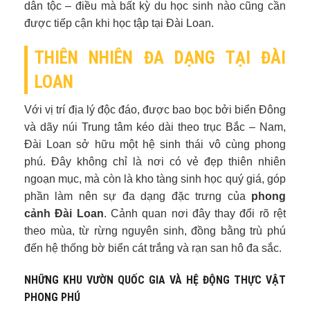
dân tộc – điều mà bất kỳ du học sinh nào cũng cần
được tiếp cận khi học tập tại Đài Loan.
THIÊN NHIÊN ĐA DẠNG TẠI ĐÀI
LOAN
Với vị trí địa lý độc đáo, được bao bọc bởi biển Đông
và dãy núi Trung tâm kéo dài theo trục Bắc – Nam,
Đài Loan sở hữu một hệ sinh thái vô cùng phong
phú. Đây không chỉ là nơi có vẻ đẹp thiên nhiên
ngoạn mục, mà còn là kho tàng sinh học quý giá, góp
phần làm nên sự đa dạng đặc trưng của
phong
cảnh Đài Loan
. Cảnh quan nơi đây thay đổi rõ rệt
theo mùa, từ rừng nguyên sinh, đồng bằng trù phú
đến hệ thống bờ biển cát trắng và rạn san hô đa sắc.
NHỮNG KHU VƯỜN QUỐC GIA VÀ HỆ ĐỘNG THỰC VẬT
PHONG PHÚ