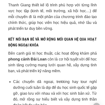
Thanh Giang thiết kế lộ trình phù hợp với từng lĩnh
vực học tập (kinh tế, môi trường, xã hội học…) để
mỗi chuyến đi là một phần của chương trình đào tạo
chính thức, giúp học viên học hiệu quả, nhớ lâu và
phát triển tư duy bền vững.
KẾT NỐI BẠN BÈ VÀ MỞ RỘNG MỐI QUAN HỆ QUA HOẠT
ĐỘNG NGOẠI KHÓA
Bên cạnh giá trị học thuật, các hoạt động khám phá
phong cảnh Đài Loan
còn là cơ hội tuyệt vời để học
sinh tăng cường mạng lưới quan hệ, xây dựng tình
bạn, và phát triển kỹ năng mềm.
Các chuyến dã ngoại, trekking hay tour nghỉ
dưỡng cuối tuần là dịp để du học sinh quốc tế gặp
gỡ, giao lưu với nhau và với học sinh bản xứ. Từ
đó, mở rộng sự hiểu biết và xây dựng tinh thần