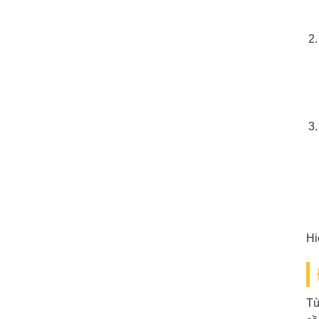
Hi
Tù