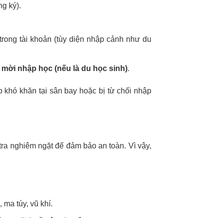
g ký).
 trong tài khoản (tùy diện nhập cảnh như du
 mời nhập học (nếu là du học sinh)
.
p khó khăn tại sân bay hoặc bị từ chối nhập
ra nghiêm ngặt để đảm bảo an toàn. Vì vậy,
ma túy, vũ khí.