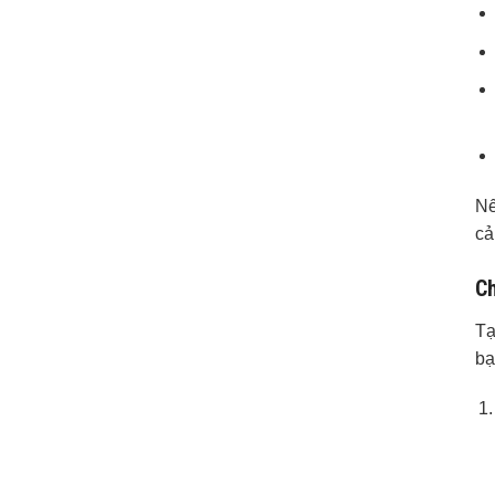
Nế
cả
Ch
Tạ
bạ