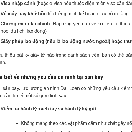
Visa nhập cảnh
(hoặc e-visa nếu thuộc diện miễn visa cần đăn
Vé máy bay khứ hồi
để chứng minh kế hoạch lưu trú rõ ràng.
Chứng minh tài chính
: Đáp ứng yêu cầu về số tiền tối thiểu
học, du lịch, lao động).
Giấy phép lao động (nếu là lao động nước ngoài) hoặc thư
u thiếu bất kỳ giấy tờ nào trong danh sách trên, bạn có thể gặ
nh.
i tiết về những yêu cầu an ninh tại sân bay
i sân bay, lực lượng an ninh Đài Loan có những yêu cầu kiểm t
n cần lưu ý một số quy định sau:
Kiểm tra hành lý xách tay và hành lý ký gửi
Không mang theo các vật phẩm cấm như chất gây nổ, 