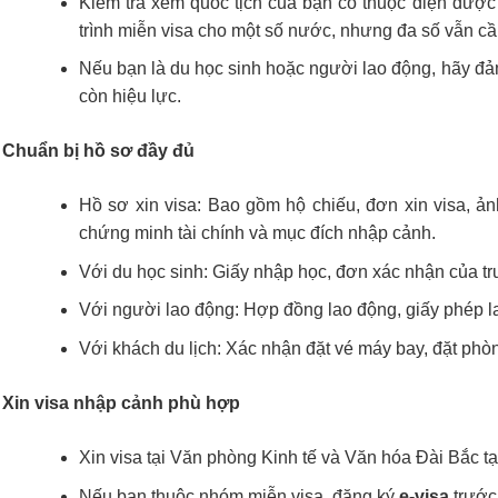
Kiểm tra xem quốc tịch của bạn có thuộc diện đượ
trình miễn visa cho một số nước, nhưng đa số vẫn cần
Nếu bạn là du học sinh hoặc người lao động, hãy đả
còn hiệu lực.
Chuẩn bị hồ sơ đầy đủ
Hồ sơ xin visa: Bao gồm hộ chiếu, đơn xin visa, ản
chứng minh tài chính và mục đích nhập cảnh.
Với du học sinh: Giấy nhập học, đơn xác nhận của tr
Với người lao động: Hợp đồng lao động, giấy phép la
Với khách du lịch: Xác nhận đặt vé máy bay, đặt phò
Xin visa nhập cảnh phù hợp
Xin visa tại Văn phòng Kinh tế và Văn hóa Đài Bắc tạ
Nếu bạn thuộc nhóm miễn visa, đăng ký
e-visa
trước 