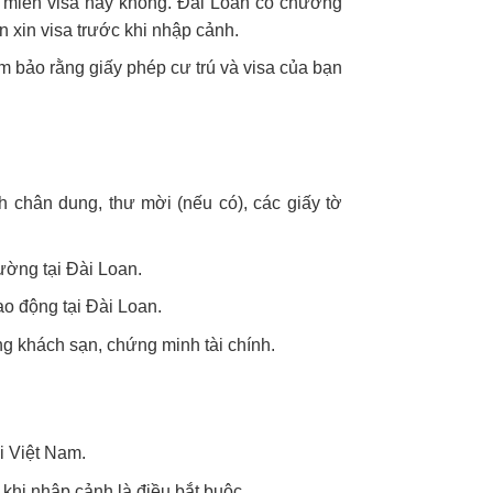
c miễn visa hay không. Đài Loan có chương
 xin visa trước khi nhập cảnh.
m bảo rằng giấy phép cư trú và visa của bạn
h chân dung, thư mời (nếu có), các giấy tờ
ường tại Đài Loan.
o động tại Đài Loan.
ng khách sạn, chứng minh tài chính.
i Việt Nam.
khi nhập cảnh là điều bắt buộc.