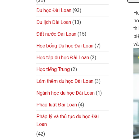
(30)
Du học Đài Loan
(93)
Hư
ho
Du lịch Đài Loan
(13)
th
Đất nước Đài Loan
(15)
bi
và
Học bổng Du học Đài Loan
(7)
Học tập du học Đài Loan
(2)
Học tiếng Trung
(2)
Làm thêm du học Đài Loan
(3)
Ngành học du học Đài Loan
(1)
Pháp luật Đài Loan
(4)
Pháp lý và thủ tục du học Đài
Loan
(42)