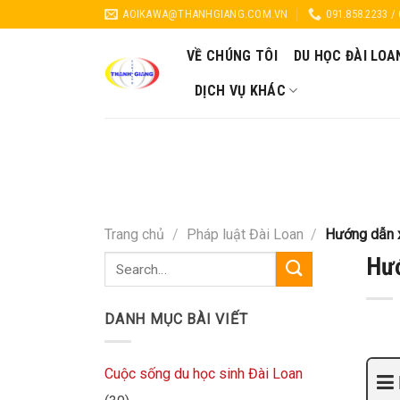
Skip
AOIKAWA@THANHGIANG.COM.VN
091.858.2233 /
to
content
VỀ CHÚNG TÔI
DU HỌC ĐÀI LOA
DỊCH VỤ KHÁC
Trang chủ
/
Pháp luật Đài Loan
/
Hướng dẫn x
Hướ
DANH MỤC BÀI VIẾT
Cuộc sống du học sinh Đài Loan