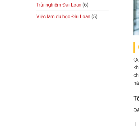
Trải nghiệm Đài Loan
(6)
Việc làm du học Đài Loan
(5)
Qu
kh
ch
hà
Tổ
Để