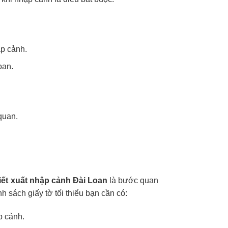
p cảnh.
oan.
 quan.
hiết xuất nhập cảnh Đài Loan
là bước quan
h sách giấy tờ tối thiểu bạn cần có:
p cảnh.