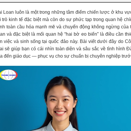
i Loan luôn là một trong những tâm điểm chiến lược ở khu vự
i trò kinh tế đặc biệt mà còn do sự phức tạp trong quan hệ chín
nh toàn cầu hóa mạnh mẽ và chuyển động không ngừng của trật 
an và đặc biệt là mối quan hệ “hai bờ eo biển” là điều cần th
m việc và sinh sống tại quốc đảo này. Bài viết dưới đây do Cô
ai sẽ giúp bạn có cái nhìn toàn diện và sâu sắc về tình hình Đà
a đến giáo dục — phục vụ cho sự chuẩn bị chuyên nghiệp trước