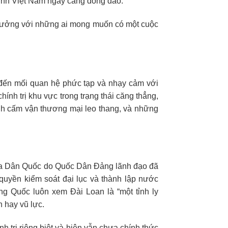
 sinh Việt Nam ngày càng đông đảo.
ý tưởng với những ai mong muốn có một cuộc
 đến mối quan hệ phức tạp và nhạy cảm với
ính trị khu vực trong trạng thái căng thẳng,
lệnh cấm vận thương mại leo thang, và những
oa Dân Quốc do Quốc Dân Đảng lãnh đạo đã
quyền kiểm soát đại lục và thành lập nước
 Quốc luôn xem Đài Loan là “một tỉnh ly
h hay vũ lực.
h trị riêng biệt và hiện vẫn chưa chính thức