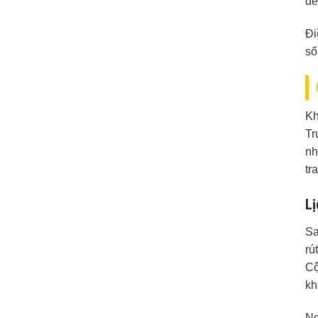
đế
Đi
số
Kh
Tr
nh
tr
Lị
Sa
rú
Cộ
kh
Ng