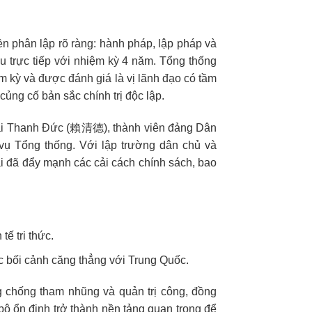
ền phân lập rõ ràng: hành pháp, lập pháp và
ầu trực tiếp với nhiệm kỳ 4 năm. Tổng thống
kỳ và được đánh giá là vị lãnh đạo có tầm
 củng cố bản sắc chính trị độc lập.
Lai Thanh Đức (賴清德), thành viên đảng Dân
vụ Tổng thống. Với lập trường dân chủ và
ai đã đẩy mạnh các cải cách chính sách, bao
ế tri thức.
 bối cảnh căng thẳng với Trung Quốc.
 chống tham nhũng và quản trị công, đồng
bộ ổn định trở thành nền tảng quan trọng để