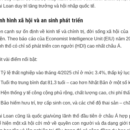
i Loan duy trì tăng trưởng và hội nhập quốc tế.
nh hình xã hội và an sinh phát triển
n cạnh sự ổn định về kinh tế và chính trị, đời sống xã hội c
iện. Theo báo cáo của Economist Intelligence Unit (EIU) năm 2
nh thổ có chỉ số phát triển con người (HDI) cao nhất châu Á.
t vài điểm nổi bật:
Tỷ lệ thất nghiệp vào tháng 4/2025 chỉ ở mức 3.4%, thấp kỷ lụ
Tuổi thọ trung bình đạt 81.3 tuổi – cao hơn Nhật Bản ở một số
Hện thống y tế công cộng phủ rộng, chất lượng cao, chi phí thấ
Bảo hiểm hưu trí, trợ cấp sinh con, và các chế độ thai sản – ch
i Loan cũng là quốc gia/vùng lãnh thổ đầu tiên ở châu Á hợp
ể hiện một xã hội cởi mở về quyền con người và đa dạng giới tí