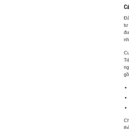
Cấ
Đà
tư
đư
nh
Cu
Ti
ng
gồ
Ch
th