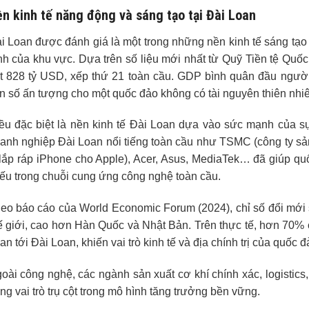
n kinh tế năng động và sáng tạo tại Đài Loan
i Loan được đánh giá là một trong những nền kinh tế sáng tạo 
nh của khu vực. Dựa trên số liệu mới nhất từ Quỹ Tiền tệ Quố
t 828 tỷ USD, xếp thứ 21 toàn cầu. GDP bình quân đầu ngư
n số ấn tượng cho một quốc đảo không có tài nguyên thiên nhiê
ều đặc biệt là nền kinh tế Đài Loan dựa vào sức mạnh của s
anh nghiệp Đài Loan nổi tiếng toàn cầu như TSMC (công ty sản 
 lắp ráp iPhone cho Apple), Acer, Asus, MediaTek… đã giúp quố
iếu trong chuỗi cung ứng công nghệ toàn cầu.
eo báo cáo của World Economic Forum (2024), chỉ số đổi mới 
ế giới, cao hơn Hàn Quốc và Nhật Bản. Trên thực tế, hơn 70% c
an tới Đài Loan, khiến vai trò kinh tế và địa chính trị của quốc
oài công nghệ, các ngành sản xuất cơ khí chính xác, logistics, 
ng vai trò trụ cột trong mô hình tăng trưởng bền vững.