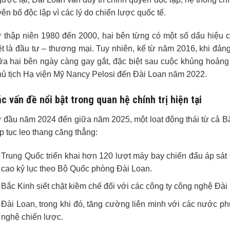
yên bố độc lập vì các lý do chiến lược quốc tế.
 thập niên 1980 đến 2000, hai bên từng có một số dấu hiệu cải
ệt là đầu tư – thương mại. Tuy nhiên, kể từ năm 2016, khi đản
ữa hai bên ngày càng gay gắt, đặc biệt sau cuộc khủng hoảng
ủ tịch Hạ viện Mỹ Nancy Pelosi đến Đài Loan năm 2022.
c vấn đề nổi bật trong quan hệ chính trị hiện tại
 đầu năm 2024 đến giữa năm 2025, một loạt động thái từ cả B
ếp tục leo thang căng thẳng:
Trung Quốc triển khai hơn 120 lượt máy bay chiến đấu áp sát 
cao kỷ lục theo Bộ Quốc phòng Đài Loan.
Bắc Kinh siết chặt kiềm chế đối với các công ty công nghệ Đài 
Đài Loan, trong khi đó, tăng cường liên minh với các nước 
nghệ chiến lược.