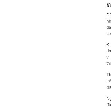
Nề
Đà
hì
đạ
co
Đi
do
vị
th
Th
th
qu
Ng
đó