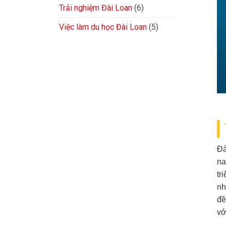
Trải nghiệm Đài Loan
(6)
Việc làm du học Đài Loan
(5)
Đà
na
tr
nh
đề
vớ