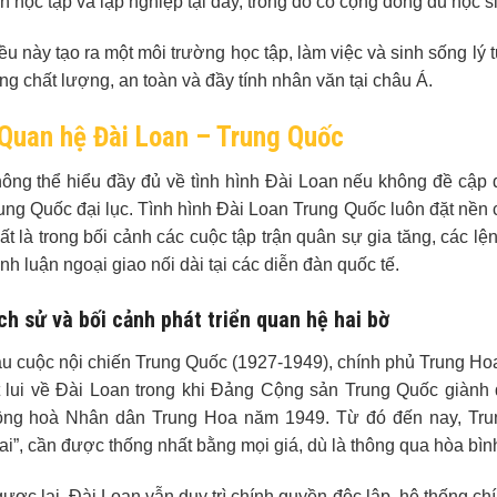
n học tập và lập nghiệp tại đây, trong đó có cộng đồng du học
ều này tạo ra một môi trường học tập, làm việc và sinh sống l
ng chất lượng, an toàn và đầy tính nhân văn tại châu Á.
Quan hệ Đài Loan – Trung Quốc
ông thể hiểu đầy đủ về tình hình Đài Loan nếu không đề cập
ung Quốc đại lục. Tình hình Đài Loan Trung Quốc luôn đặt nền ch
ất là trong bối cảnh các cuộc tập trận quân sự gia tăng, các 
anh luận ngoại giao nối dài tại các diễn đàn quốc tế.
ch sử và bối cảnh phát triển quan hệ hai bờ
u cuộc nội chiến Trung Quốc (1927-1949), chính phủ Trung H
t lui về Đài Loan trong khi Đảng Cộng sản Trung Quốc giành 
ng hoà Nhân dân Trung Hoa năm 1949. Từ đó đến nay, Trung
ai”, cần được thống nhất bằng mọi giá, dù là thông qua hòa bìn
ược lại, Đài Loan vẫn duy trì chính quyền độc lập, hệ thống chín