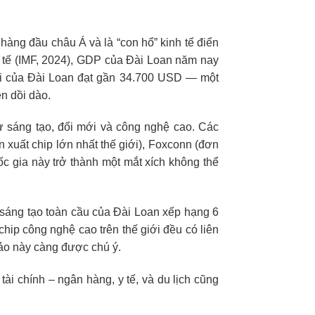
hàng đầu châu Á và là “con hổ” kinh tế điển
c tế (IMF, 2024), GDP của Đài Loan năm nay
ời của Đài Loan đạt gần 34.700 USD — một
n dồi dào.
ự sáng tạo, đổi mới và công nghệ cao. Các
xuất chip lớn nhất thế giới), Foxconn (đơn
c gia này trở thành một mắt xích không thể
sáng tạo toàn cầu của Đài Loan xếp hạng 6
hip công nghệ cao trên thế giới đều có liên
 đảo này càng được chú ý.
tài chính – ngân hàng, y tế, và du lịch cũng