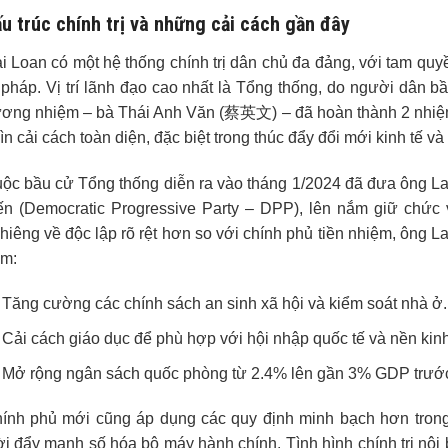
u trúc chính trị và những cải cách gần đây
i Loan có một hệ thống chính trị dân chủ đa đảng, với tam quy
 pháp. Vị trí lãnh đạo cao nhất là Tổng thống, do người dân b
ơng nhiệm – bà Thái Anh Văn (蔡英文) – đã hoàn thành 2 nhiệm 
ìn cải cách toàn diện, đặc biệt trong thúc đẩy đổi mới kinh tế và
ộc bầu cử Tổng thống diễn ra vào tháng 1/2024 đã đưa ông 
ến (Democratic Progressive Party – DPP), lên nắm giữ chức 
hiêng về độc lập rõ rệt hơn so với chính phủ tiền nhiệm, ông L
m:
Tăng cường các chính sách an sinh xã hội và kiểm soát nhà ở.
Cải cách giáo dục để phù hợp với hội nhập quốc tế và nền kinh t
Mở rộng ngân sách quốc phòng từ 2.4% lên gần 3% GDP trước
ính phủ mới cũng áp dụng các quy định minh bạch hơn trong
ời đẩy mạnh số hóa bộ máy hành chính. Tình hình chính trị nội 