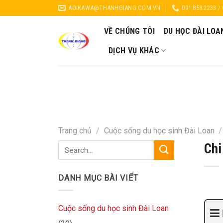
Skip
AOIKAWA@THANHGIANG.COM.VN
091.858.2233 /
to
content
VỀ CHÚNG TÔI
DU HỌC ĐÀI LOA
DỊCH VỤ KHÁC
Trang chủ
/
Cuộc sống du học sinh Đài Loan
/
Chi
DANH MỤC BÀI VIẾT
Cuộc sống du học sinh Đài Loan