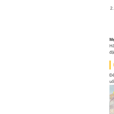
Mẹ
Hã
đặ
Để
uố