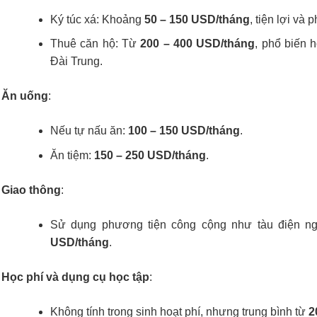
Ký túc xá: Khoảng
50 – 150 USD/tháng
, tiện lợi và
Thuê căn hộ: Từ
200 – 400 USD/tháng
, phổ biến 
Đài Trung.
Ăn uống
:
Nếu tự nấu ăn:
100 – 150 USD/tháng
.
Ăn tiệm:
150 – 250 USD/tháng
.
Giao thông
:
Sử dụng phương tiện công cộng như tàu điện n
USD/tháng
.
Học phí và dụng cụ học tập
:
Không tính trong sinh hoạt phí, nhưng trung bình từ
2