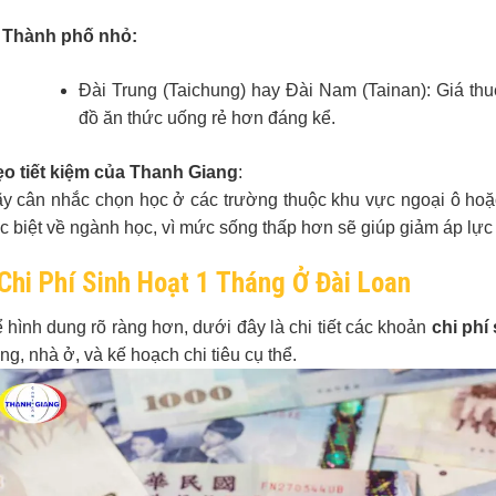
Thành phố nhỏ:
Đài Trung (Taichung) hay Đài Nam (Tainan): Giá th
đồ ăn thức uống rẻ hơn đáng kể.
o tiết kiệm của Thanh Giang
:
y cân nhắc chọn học ở các trường thuộc khu vực ngoại ô hoặ
c biệt về ngành học, vì mức sống thấp hơn sẽ giúp giảm áp lực t
Chi Phí Sinh Hoạt 1 Tháng Ở Đài Loan
 hình dung rõ ràng hơn, dưới đây là chi tiết các khoản
chi phí
ng, nhà ở, và kế hoạch chi tiêu cụ thể.