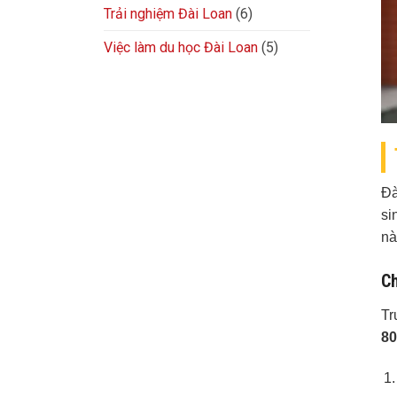
Trải nghiệm Đài Loan
(6)
Việc làm du học Đài Loan
(5)
Đà
si
nà
Ch
Tr
8