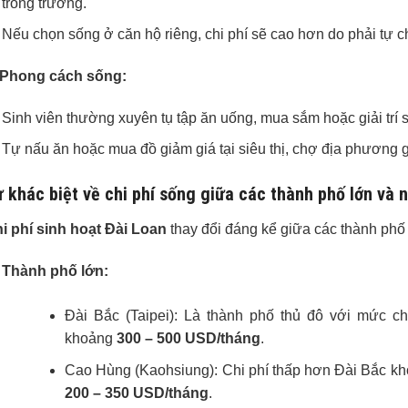
trong trường.
Nếu chọn sống ở căn hộ riêng, chi phí sẽ cao hơn do phải tự chi
 Phong cách sống:
Sinh viên thường xuyên tụ tập ăn uống, mua sắm hoặc giải trí
Tự nấu ăn hoặc mua đồ giảm giá tại siêu thị, chợ địa phương gi
 khác biệt về chi phí sống giữa các thành phố lớn và 
i phí sinh hoạt Đài Loan
thay đổi đáng kể giữa các thành phố 
Thành phố lớn:
Đài Bắc (Taipei): Là thành phố thủ đô với mức chi
khoảng
300 – 500 USD/tháng
.
Cao Hùng (Kaohsiung): Chi phí thấp hơn Đài Bắc k
200 – 350 USD/tháng
.