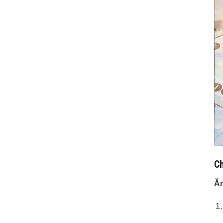
Ch
Ăn