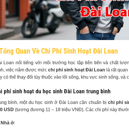
Tổng Quan Về Chi Phí Sinh Hoạt Đài Loan
i Loan nổi tiếng với môi trường học tập tiên tiến và chất lượ
nh, việc nắm được mức
chi phí sinh hoạt Đài Loan
là rất quan
y có thể thay đổi tùy thuộc vào lối sống, khu vực sinh sống, và 
i phí sinh hoạt du học sinh Đài Loan trung bình
ung bình, một du học sinh ở Đài Loan cần chuẩn bị
chi phí s
00 USD
(tương đương 11 – 18 triệu VNĐ). Các chi phí này thư
Nhà ở
: