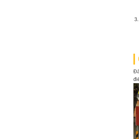
Đà
đi