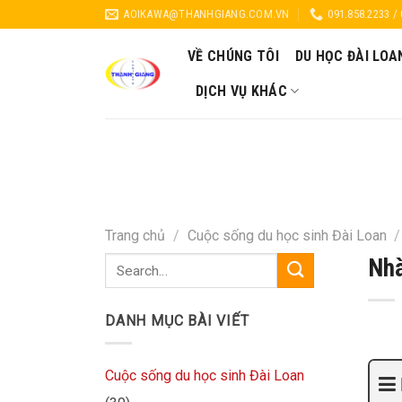
Skip
AOIKAWA@THANHGIANG.COM.VN
091.858.2233 /
to
content
VỀ CHÚNG TÔI
DU HỌC ĐÀI LOA
DỊCH VỤ KHÁC
Trang chủ
/
Cuộc sống du học sinh Đài Loan
/
Nhà
DANH MỤC BÀI VIẾT
Cuộc sống du học sinh Đài Loan