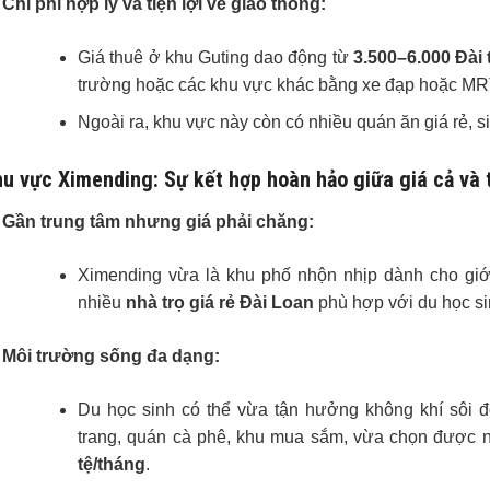
Chi phí hợp lý và tiện lợi về giao thông:
Giá thuê ở khu Guting dao động từ
3.500–6.000 Đài 
trường hoặc các khu vực khác bằng xe đạp hoặc MRT
Ngoài ra, khu vực này còn có nhiều quán ăn giá rẻ, si
u vực Ximending: Sự kết hợp hoàn hảo giữa giá cả và 
Gần trung tâm nhưng giá phải chăng:
Ximending vừa là khu phố nhộn nhịp dành cho giới
nhiều
nhà trọ giá rẻ Đài Loan
phù hợp với du học si
Môi trường sống đa dạng:
Du học sinh có thể vừa tận hưởng không khí sôi 
trang, quán cà phê, khu mua sắm, vừa chọn được nơ
tệ/tháng
.