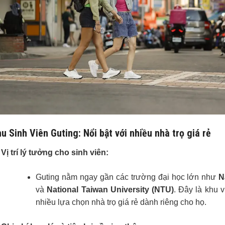
u Sinh Viên Guting: Nổi bật với nhiều nhà trọ giá rẻ
Vị trí lý tưởng cho sinh viên:
Guting nằm ngay gần các trường đại học lớn như
N
và
National Taiwan University (NTU)
. Đây là khu 
nhiều lựa chọn nhà trọ giá rẻ dành riêng cho họ.