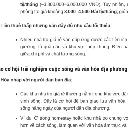
tệ/tháng
(~3.800.000–6.000.000 VNĐ). Tuy nhiên, n
phòng trọ giá khoảng
3.000–4.500 Đài tệ/tháng
, giú
Tiền thuê thấp nhưng vẫn đầy đủ nhu cầu tối thiểu:
Nhiều nhà trọ giá rẻ vẫn đáp ứng được các tiện íc
giường, tủ quần áo và khu vực bếp chung. Điều nà
giữa chi phí và chất lượng sống.
o cơ hội trải nghiệm cuộc sống và văn hóa địa phương
Hòa nhập với người dân bản địa:
Các khu nhà trọ giá rẻ thường nằm trong khu vực dâ
sinh sống. Đây là cơ hội để bạn giao lưu văn hóa,
sống hằng ngày của người dân địa phương.
Ví dụ: Ở trong homestay hoặc khu nhà trọ chung v
hơn về cách sống, làm quen với văn hóa ẩm thực và 