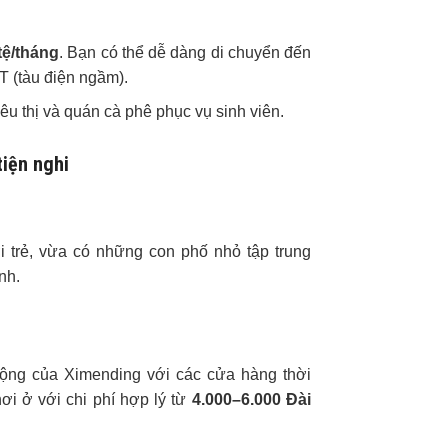
tệ/tháng
. Bạn có thể dễ dàng di chuyển đến
 (tàu điện ngầm).
êu thị và quán cà phê phục vụ sinh viên.
tiện nghi
 trẻ, vừa có những con phố nhỏ tập trung
nh.
động của Ximending với các cửa hàng thời
i ở với chi phí hợp lý từ
4.000–6.000 Đài