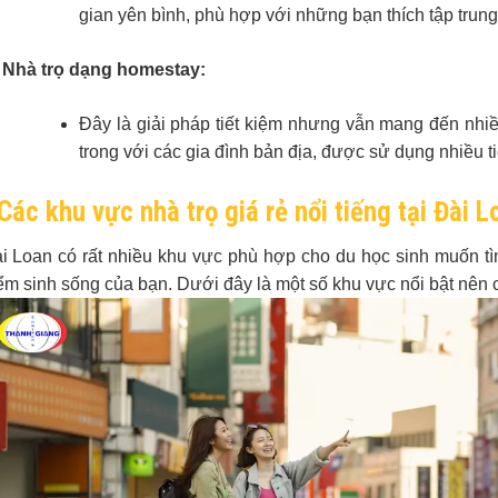
gian yên bình, phù hợp với những bạn thích tập trung
Nhà trọ dạng homestay:
Đây là giải pháp tiết kiệm nhưng vẫn mang đến nhiều
trong với các gia đình bản địa, được sử dụng nhiều ti
Các khu vực nhà trọ giá rẻ nổi tiếng tại Đài L
i Loan có rất nhiều khu vực phù hợp cho du học sinh muốn t
ểm sinh sống của bạn. Dưới đây là một số khu vực nổi bật nên 